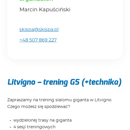
Marcin Kapuściński
skispa@skispa.pl
+48 507 869 227
Litvigno – trening GS (+technika)
Zapraszamy na trening slalomu giganta w Litvigno.
Czego możesz się spodziewać?
wydzielonej trasy na giganta
4 sesji treningowych